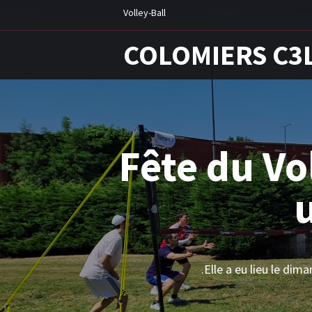
Volley-Ball
COLOMIERS C3
Criterium 
Ouest
Notre Club de Volley de Colomier