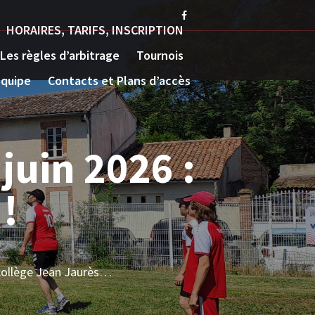
HORAIRES, TARIFS, INSCRIPTION
Les règles d’arbitrage
Tournois
Equipe
Contacts et Plans d’accès
u Grand Sud
à Agen
 masculines. Souvenirs en images…