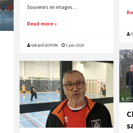
Souvenirs en images…
Re
Read more »
Gérard GOYON
1 juin 2026
C
s