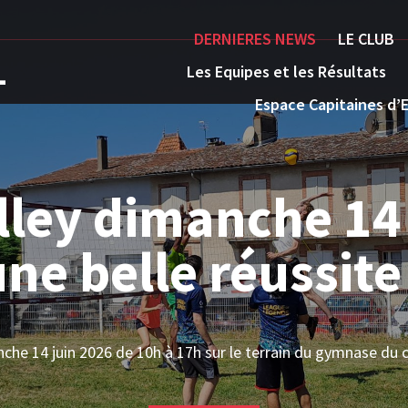
DERNIERES NEWS
LE CLUB
L
Les Equipes et les Résultats
Espace Capitaines d’
de Volley Ball d
 le 30 mai 2026 
s était bien représenté avec 1 équipe féminine et 4 équipes